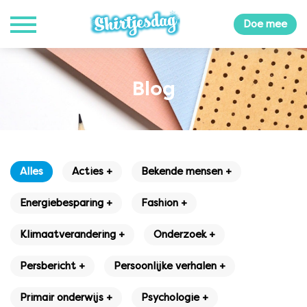
Doe mee
Blog
Alles
Acties +
Bekende mensen +
Energiebesparing +
Fashion +
Klimaatverandering +
Onderzoek +
Persbericht +
Persoonlijke verhalen +
Primair onderwijs +
Psychologie +