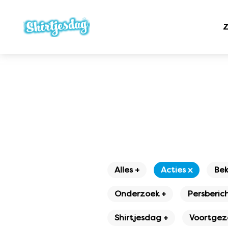
Z
Alles +
Acties x
Bek
Onderzoek +
Persberich
Shirtjesdag +
Voortgeze