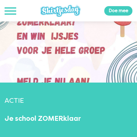
Doe mee
ACTIE
Je school ZOMERklaar