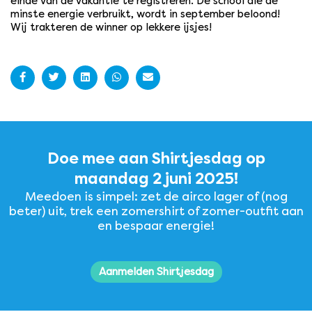
einde van de vakantie te registreren. De school die de
minste energie verbruikt, wordt in september beloond!
Wij trakteren de winner op lekkere ijsjes!
Doe mee aan Shirtjesdag op
maandag 2 juni 2025!
Meedoen is simpel: zet de airco lager of (nog
beter) uit, trek een zomershirt of zomer-outfit aan
en bespaar energie!
Aanmelden Shirtjesdag